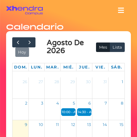
Calendario
Agosto De
Mes
Lista
2026
Hoy
DOM.
LUN.
MAR.
MIÉ.
JUE.
VIE.
SÁB.
26
27
28
29
30
31
1
2
3
4
5
6
7
8
10:00 - ADEUDADAS NUEVA PANTALLA
14:30 - ADEUDADAS NUEVA PANT
9
10
11
12
13
14
15