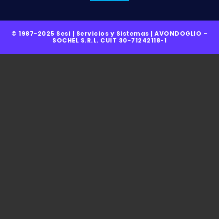
© 1987-2025 Sesi | Servicios y Sistemas | AVONDOGLIO –
SOCHEL S.R.L. CUIT 30-71242118-1