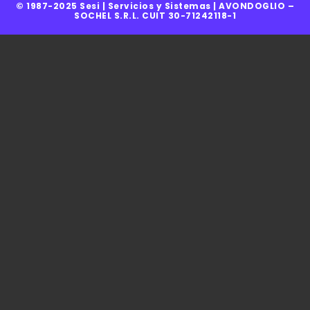
© 1987-2025 Sesi | Servicios y Sistemas | AVONDOGLIO –
SOCHEL S.R.L. CUIT 30-71242118-1