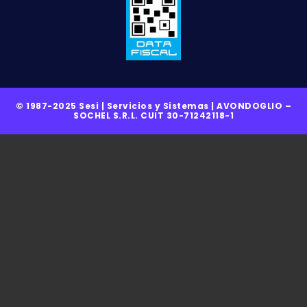
© 1987-2025 Sesi | Servicios y Sistemas | AVONDOGLIO –
SOCHEL S.R.L. CUIT 30-71242118-1